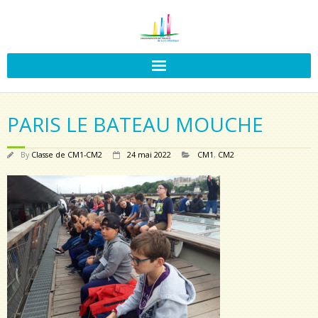
PARIS LE BATEAU MOUCHE
By
Classe de CM1-CM2
24 mai 2022
CM1
,
CM2