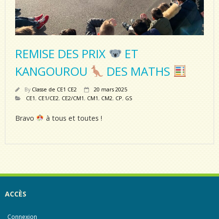
REMISE DES PRIX
ET
KANGOUROU
DES MATHS
By
Classe de CE1 CE2
20 mars 2025
CE1
,
CE1/CE2
,
CE2/CM1
,
CM1
,
CM2
,
CP
,
GS
Bravo
à tous et toutes !
ACCÈS
Connexion