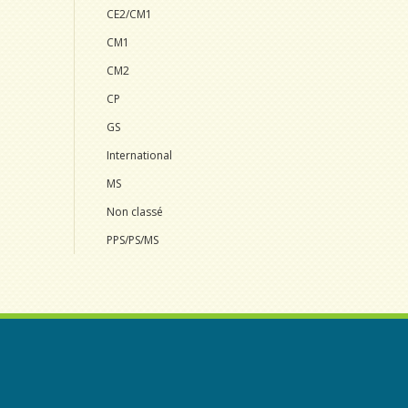
CE2/CM1
CM1
CM2
CP
GS
International
MS
Non classé
PPS/PS/MS