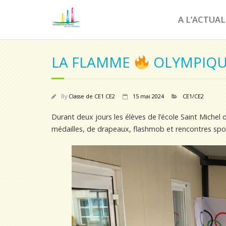
A L’ACTUAL
LA FLAMME
OLYMPIQU
By
Classe de CE1 CE2
15 mai 2024
CE1/CE2
Durant deux jours les élèves de l’école Saint Miche
médailles, de drapeaux, flashmob et rencontres spor