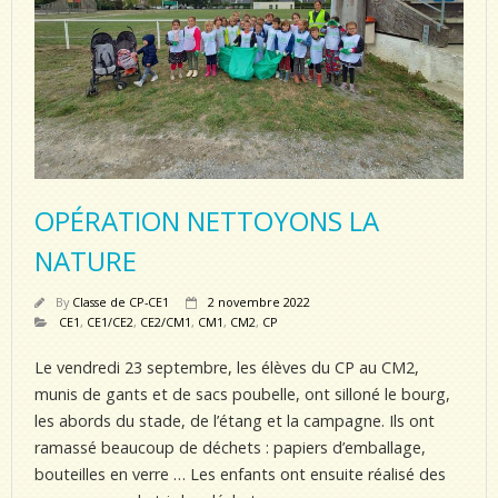
OPÉRATION NETTOYONS LA
NATURE
By
Classe de CP-CE1
2 novembre 2022
CE1
,
CE1/CE2
,
CE2/CM1
,
CM1
,
CM2
,
CP
Le vendredi 23 septembre, les élèves du CP au CM2,
munis de gants et de sacs poubelle, ont silloné le bourg,
les abords du stade, de l’étang et la campagne. Ils ont
ramassé beaucoup de déchets : papiers d’emballage,
bouteilles en verre … Les enfants ont ensuite réalisé des