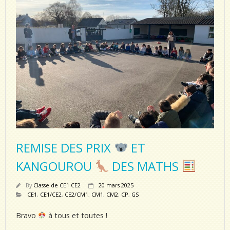
REMISE DES PRIX
ET
KANGOUROU
DES MATHS
By
Classe de CE1 CE2
20 mars 2025
CE1
,
CE1/CE2
,
CE2/CM1
,
CM1
,
CM2
,
CP
,
GS
Bravo
à tous et toutes !