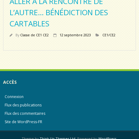
ALLER À LA RENCONTRE DE
L’AUTRE… BÉNÉDICTION DES
CARTABLES
By
Classe de CE1 CE2
12 septembre 2023
CE1/CE2
ACCÈS
Connexion
Flux des publications
Flux des commentaires
Site de WordPress-FR
Theme by
Think Up Themes Ltd
. Powered by
WordPress
.