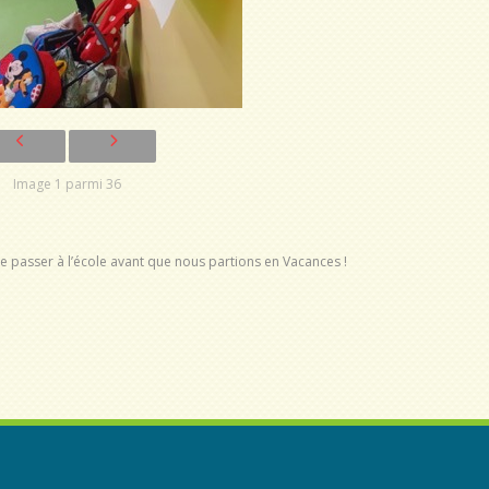
Image 1 parmi 36
 de passer à l’école avant que nous partions en Vacances !