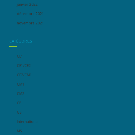
janvier 2022
décembre 2021
novembre 2021
CATÉGORIES
CE1
CE1/CE2
CE2/CM1
CM1
CM2
CP
GS
International
MS